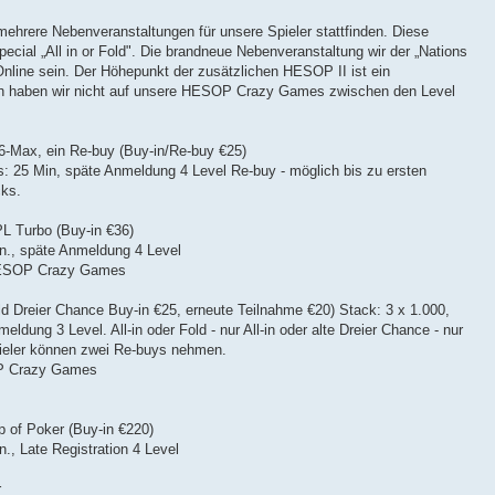
ehrere Nebenveranstaltungen für unsere Spieler stattfinden. Diese
cial „All in or Fold". Die brandneue Nebenveranstaltung wir der „Nations
line sein. Der Höhepunkt der zusätzlichen HESOP II ist ein
haben wir nicht auf unsere HESOP Crazy Games zwischen den Level
6-Max, ein Re-buy (Buy-in/Re-buy €25)
s: 25 Min, späte Anmeldung 4 Level Re-buy - möglich bis zu ersten
ks.
L Turbo (Buy-in €36)
in., späte Anmeldung 4 Level
 HESOP Crazy Games
Fold Dreier Chance Buy-in €25, erneute Teilnahme €20) Stack: 3 x 1.000,
eldung 3 Level. All-in oder Fold - nur All-in oder alte Dreier Chance - nur
pieler können zwei Re-buys nehmen.
OP Crazy Games
 of Poker (Buy-in €220)
n., Late Registration 4 Level
r