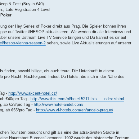
eep & Fast (Buy-in €40)
n., Late Registration 4 Level
 Poker
gung der Hey Series of Poker direkt aus Prag. Die Spieler können ihren
ppe auf Twitter #HESOP aktualisieren. Wir werden dir alle Interviews und
über unsere Ustream Live TV Service bringen und Du kannst es dir auf
el/hesop-vienna-season-2
sehen, sowie Live Aktualisierungen auf unserer
s finden, sowohl billige, als auch teure. Die Unterkunft in einem
5 pro Nacht. Nachfolgend findest Du Hotels, die sich in der Nähe des
Tag -
http://www.akcent-hotel.cz/
 ab €40/pro Tag -
http://www.ibis.com/pl/hotel-5211-ibis- ... ndex.shtml
g, ab €29/pro Tag -
http://www.hotel-andel.com/
eg, ab €55/pro Tag -
http://www.vi-hotels.com/en/angelo-prague/
ichen Touristen besucht und gilt als eine der attraktivsten Städte in
kleine Hauptstadt Europas" genannt. 1992 wurde das historische Zentrum