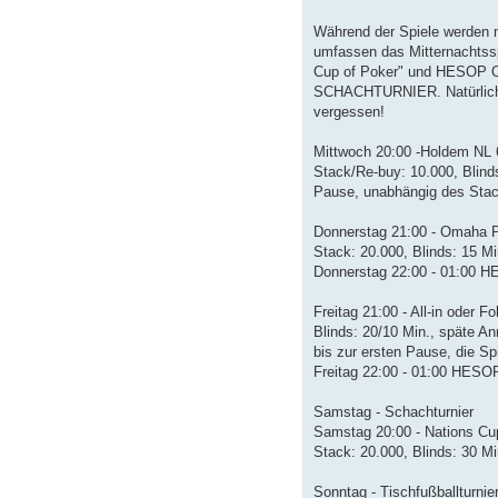
Während der Spiele werden m
umfassen das Mitternachtsspe
Cup of Poker" und HESOP On
SCHACHTURNIER. Natürlich 
vergessen!
Mittwoch 20:00 -Holdem NL 
Stack/Re-buy: 10.000, Blind
Pause, unabhängig des Stac
Donnerstag 21:00 - Omaha P
Stack: 20.000, Blinds: 15 M
Donnerstag 22:00 - 01:00
Freitag 21:00 - All-in oder 
Blinds: 20/10 Min., späte Anm
bis zur ersten Pause, die S
Freitag 22:00 - 01:00 HES
Samstag - Schachturnier
Samstag 20:00 - Nations Cup
Stack: 20.000, Blinds: 30 Mi
Sonntag - Tischfußballturnie