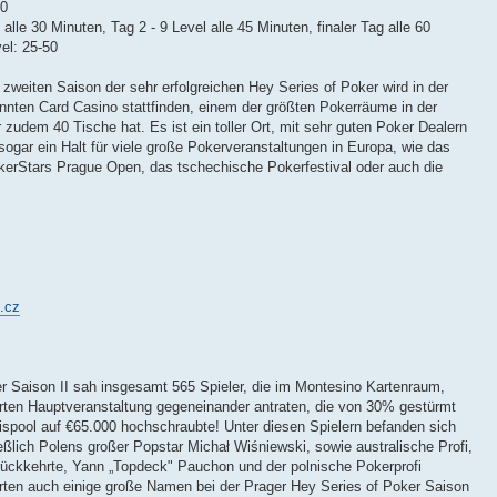
00
 alle 30 Minuten, Tag 2 - 9 Level alle 45 Minuten, finaler Tag alle 60
el: 25-50
 zweiten Saison der sehr erfolgreichen Hey Series of Poker wird in der
nten Card Casino stattfinden, einem der größten Pokerräume in der
zudem 40 Tische hat. Es ist ein toller Ort, mit sehr guten Poker Dealern
 sogar ein Halt für viele große Pokerveranstaltungen in Europa, wie das
erStars Prague Open, das tschechische Pokerfestival oder auch die
.cz
 Saison II sah insgesamt 565 Spieler, die im Montesino Kartenraum,
erten Hauptveranstaltung gegeneinander antraten, die von 30% gestürmt
spool auf €65.000 hochschraubte! Unter diesen Spielern befanden sich
ßlich Polens großer Popstar Michał Wiśniewski, sowie australische Profi,
rückkehrte, Yann „Topdeck" Pauchon und der polnische Pokerprofi
rten auch einige große Namen bei der Prager Hey Series of Poker Saison