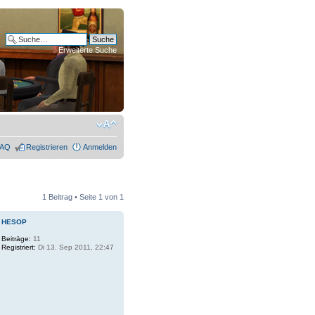
Erweiterte Suche
FAQ
Registrieren
Anmelden
1 Beitrag • Seite
1
von
1
HESOP
Beiträge:
11
Registriert:
Di 13. Sep 2011, 22:47