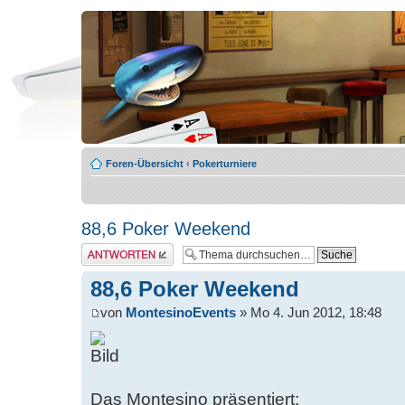
Foren-Übersicht
‹
Pokerturniere
88,6 Poker Weekend
Antwort erstellen
88,6 Poker Weekend
von
MontesinoEvents
» Mo 4. Jun 2012, 18:48
Das Montesino präsentiert: