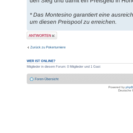
den Sieg und damit ein Preisgeld in Höh
* Das Montesino garantiert eine ausreic
um diesen Preispool zu erreichen.
Antwort erstellen
Zurück zu Pokerturniere
WER IST ONLINE?
Mitglieder in diesem Forum: 0 Mitglieder und 1 Gast
Foren-Übersicht
Powered by
php
Deutsche 