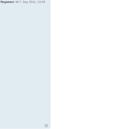
Registriert:
Mi 7. Sep 2011, 13:30