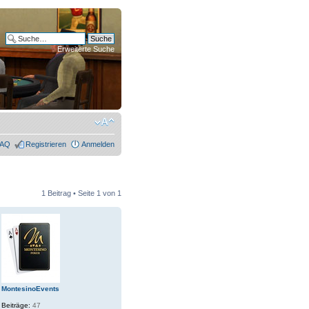
Erweiterte Suche
FAQ
Registrieren
Anmelden
1 Beitrag • Seite
1
von
1
MontesinoEvents
Beiträge:
47