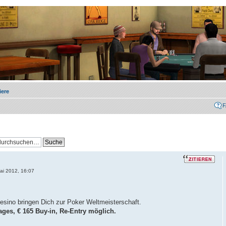
iere
ai 2012, 16:07
sino bringen Dich zur Poker Weltmeisterschaft.
ges, € 165 Buy-in, Re-Entry möglich.