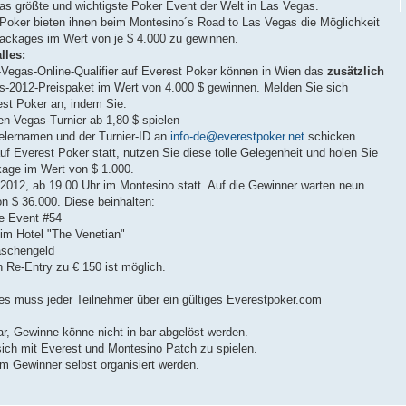
as größte und wichtigste Poker Event der Welt in Las Vegas.
Poker bieten ihnen beim Montesino´s Road to Las Vegas die Möglichkeit
ackages im Wert von je $ 4.000 zu gewinnen.
lles:
-Vegas-Online-Qualifier auf Everest Poker können in Wien das
zusätzlich
-2012-Preispaket im Wert von 4.000 $ gewinnen. Melden Sie sich
est Poker an, indem Sie:
en-Vegas-Turnier ab 1,80 $ spielen
ielernamen und der Turnier-ID an
info-de@everestpoker.net
schicken.
auf Everest Poker statt, nutzen Sie diese tolle Gelegenheit und holen Sie
kage im Wert von $ 1.000.
 2012, ab 19.00 Uhr im Montesino statt. Auf die Gewinner warten neun
 $ 36.000. Diese beinhalten:
de Event #54
 im Hotel "The Venetian"
aschengeld
n Re-Entry zu € 150 ist möglich.
es muss jeder Teilnehmer über ein gültiges Everestpoker.com
ar, Gewinne könne nicht in bar abgelöst werden.
sich mit Everest und Montesino Patch zu spielen.
m Gewinner selbst organisiert werden.