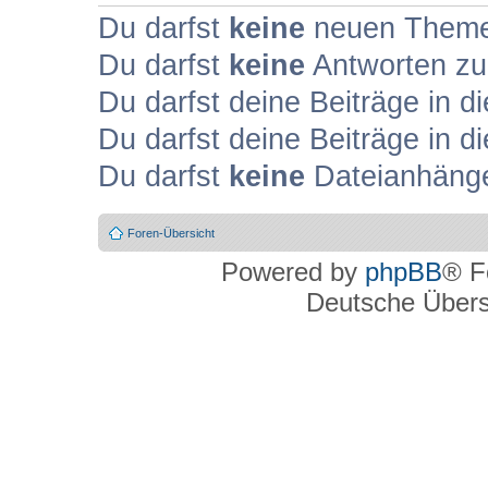
Du darfst
keine
neuen Themen
Du darfst
keine
Antworten zu
Du darfst deine Beiträge in
Du darfst deine Beiträge in
Du darfst
keine
Dateianhänge
Foren-Übersicht
Powered by
phpBB
® F
Deutsche Über