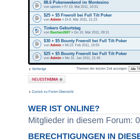
88.6 Pokerweekend im Montesino
von
upmon
» Fr 13. Mai 2011, 10:51
$25 + $5 Freeroll bei Full Tilt Poker
von
Admin
» Di 8. Mär 2011, 21:23
Tinkers Geburtstag
von
Bastian2607
» Do 10. Mär 2011, 09:11
$30 + $5 Bounty Freeroll bei Full Tilt Poker
von
Admin
» Mi 23. Feb 2011, 19:55
$25 + $5 Bounty Freeroll bei Full Tilt Poker
von
Admin
» Mo 31. Jan 2011, 21:45
Themen der letzten Zeit anzeigen:
Vorherige
Neues Thema erstellen
Zurück zu Foren-Übersicht
WER IST ONLINE?
Mitglieder in diesem Forum: 0
BERECHTIGUNGEN IN DIE