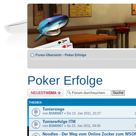
Foren-Übersicht
‹
Poker Erfolge
Poker Erfolge
Neues Thema erstellen
THEMEN
Tuniersiege
von
BSM9967
» Do 13. Jan 2011, 22:27
Tuniererfolge ITM
von
BSM9967
» So 23. Jan 2011, 04:00
Noodles - Der Weg vom Online Zocker zum WSOP