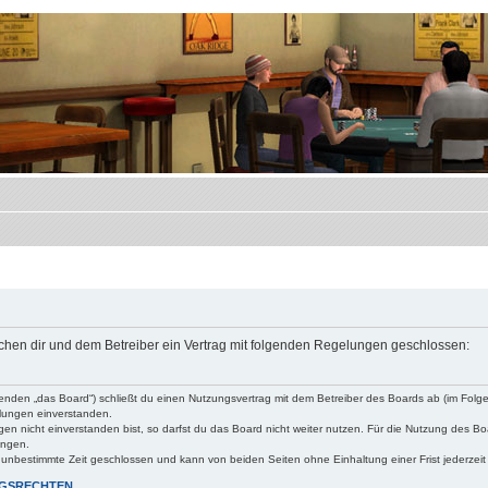
ischen dir und dem Betreiber ein Vertrag mit folgenden Regelungen geschlossen:
lgenden „das Board“) schließt du einen Nutzungsvertrag mit dem Betreiber des Boards ab (im Folge
lungen einverstanden.
n nicht einverstanden bist, so darfst du das Board nicht weiter nutzen. Für die Nutzung des Boa
ungen.
 unbestimmte Zeit geschlossen und kann von beiden Seiten ohne Einhaltung einer Frist jederzei
NGSRECHTEN