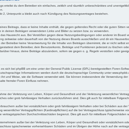
ags erteilst du dem Betreiber ein einfaches, zeitlich und räumlich unbeschränktes und unentgeltli
en.
t 2, Unterpunkt a bleibt auch nach Kündigung des Nutzungsvertrages bestehen.
g eines Beitrags, dass er keine Inhalte enthält, die gegen geltendes Recht oder die guten Sitten 
ie in deinen Beiträgen verwendeten Links und Bilder zu setzen bzw. zu verwenden.
t das Hausrecht aus. Bei Verstößen gegen diese Nutzungsbedingungen oder anderer im Board ve
g zeitweise oder dauerhaft von der Nutzung dieses Boards ausschließen und dir ein Hausverbot 
der Betreiber keine Verantwortung für die Inhalte von Beiträgen übernimmt, die er nicht selbst erst
stattest dem Betreiber, dein Benutzerkonto, Beiträge und Funktionen jederzeit zu löschen oder
darüber hinaus, deine Beiträge abzuändern, sofern sie gegen o. g. Regeln verstoßen oder geeig
 es sich bei phpBB um eine unter der General Public License (GPL) bereitgestellten Foren-Sof
utschsprachige Informationen werden durch die deutschsprachige Community unter www.phpbb.de
e Art und Weise, wie die Software verwendet wird. Sie können insbesondere die Verwendung der
halte fremder Foren Einfluss nehmen.
nahme der Verletzung von Leben, Körper und Gesundheit und der Verletzung wesentlicher Vertragspf
iches oder grob fahrlässiges Verhalten zurückzuführen sind. Dies gilt auch für mittelbare Folge
rbrauchern außer bei vorsätzlichem oder grob fahrlässigem Verhalten oder bei Schäden aus der
g wesentlicher Vertragspflichten (Kardinalpflichten) auf die bei Vertragsschluss typischerweise
e vertragstypischen Durchschnittsschäden begrenzt. Dies gilt auch für mittelbare Folgeschäde
nternehmern außer bei der Verletzung von Leben, Körper und Gesundheit oder vorsätzlichem ode
agsschluss typischerweise vorhersehbaren Schäden und im Übrigen der Höhe nach auf die vertra