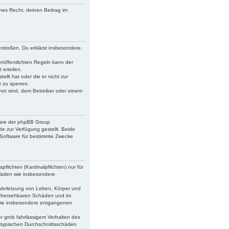
ches Recht, deinen Beitrag im
verstoßen. Du erklärst insbesondere,
röffentlichten Regeln kann der
erteilen.
ellt hat oder die er nicht zur
 zu sperren.
net sind, dem Betreiber oder einem
tware der phpBB Group
 zur Verfügung gestellt. Beide
 Software für bestimmte Zwecke
lichten (Kardinalpflichten) nur für
schäden wie insbesondere
 Verletzung von Leben, Körper und
 vorhersehbaren Schäden und im
n wie insbesondere entgangenen
r grob fahrlässigem Verhalten des
gstypischen Durchschnittsschäden