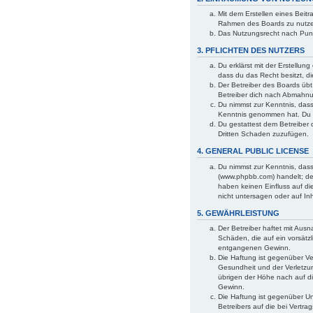
Mit dem Erstellen eines Beitr
Rahmen des Boards zu nutz
Das Nutzungsrecht nach Punk
3. PFLICHTEN DES NUTZERS
Du erklärst mit der Erstellun
dass du das Recht besitzt, d
Der Betreiber des Boards üb
Betreiber dich nach Abmahnun
Du nimmst zur Kenntnis, dass 
Kenntnis genommen hat. Du ge
Du gestattest dem Betreiber 
Dritten Schaden zuzufügen.
4. GENERAL PUBLIC LICENSE
Du nimmst zur Kenntnis, dass
(www.phpbb.com) handelt; de
haben keinen Einfluss auf di
nicht untersagen oder auf In
5. GEWÄHRLEISTUNG
Der Betreiber haftet mit Aus
Schäden, die auf ein vorsätzl
entgangenen Gewinn.
Die Haftung ist gegenüber Ve
Gesundheit und der Verletzun
übrigen der Höhe nach auf di
Gewinn.
Die Haftung ist gegenüber U
Betreibers auf die bei Vertr