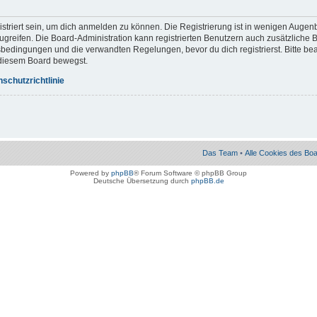
striert sein, um dich anmelden zu können. Die Registrierung ist in wenigen Augenb
zugreifen. Die Board-Administration kann registrierten Benutzern auch zusätzliche
bedingungen und die verwandten Regelungen, bevor du dich registrierst. Bitte bea
 diesem Board bewegst.
schutzrichtlinie
Das Team
•
Alle Cookies des Bo
Powered by
phpBB
® Forum Software © phpBB Group
Deutsche Übersetzung durch
phpBB.de