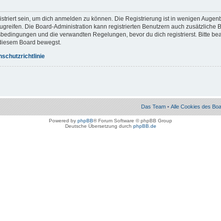
striert sein, um dich anmelden zu können. Die Registrierung ist in wenigen Augenb
zugreifen. Die Board-Administration kann registrierten Benutzern auch zusätzliche
bedingungen und die verwandten Regelungen, bevor du dich registrierst. Bitte bea
 diesem Board bewegst.
schutzrichtlinie
Das Team
•
Alle Cookies des Bo
Powered by
phpBB
® Forum Software © phpBB Group
Deutsche Übersetzung durch
phpBB.de