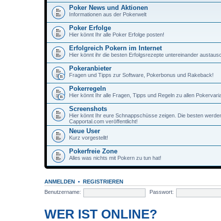
Poker News und Aktionen
Informationen aus der Pokerwelt
Poker Erfolge
Hier könnt Ihr alle Poker Erfolge posten!
Erfolgreich Pokern im Internet
Hier könnt ihr die besten Erfolgsrezepte untereinander austaus
Pokeranbieter
Fragen und Tipps zur Software, Pokerbonus und Rakeback!
Pokerregeln
Hier könnt Ihr alle Fragen, Tipps und Regeln zu allen Pokervari
Screenshots
Hier könnt Ihr eure Schnappschüsse zeigen. Die besten werde
Capportal.com veröffentlicht!
Neue User
Kurz vorgestellt!
Pokerfreie Zone
Alles was nichts mit Pokern zu tun hat!
ANMELDEN
•
REGISTRIEREN
Benutzername:
Passwort:
WER IST ONLINE?