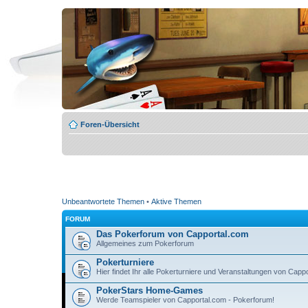
Foren-Übersicht
Unbeantwortete Themen
•
Aktive Themen
FORUM
Das Pokerforum von Capportal.com
Allgemeines zum Pokerforum
Pokerturniere
Hier findet Ihr alle Pokerturniere und Veranstaltungen von Capp
PokerStars Home-Games
Werde Teamspieler von Capportal.com - Pokerforum!