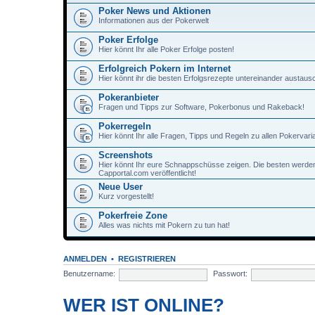
Poker News und Aktionen
Informationen aus der Pokerwelt
Poker Erfolge
Hier könnt Ihr alle Poker Erfolge posten!
Erfolgreich Pokern im Internet
Hier könnt ihr die besten Erfolgsrezepte untereinander austaus
Pokeranbieter
Fragen und Tipps zur Software, Pokerbonus und Rakeback!
Pokerregeln
Hier könnt Ihr alle Fragen, Tipps und Regeln zu allen Pokervari
Screenshots
Hier könnt Ihr eure Schnappschüsse zeigen. Die besten werde
Capportal.com veröffentlicht!
Neue User
Kurz vorgestellt!
Pokerfreie Zone
Alles was nichts mit Pokern zu tun hat!
ANMELDEN
•
REGISTRIEREN
Benutzername:
Passwort:
WER IST ONLINE?