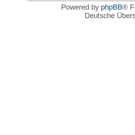
Powered by
phpBB
® F
Deutsche Über