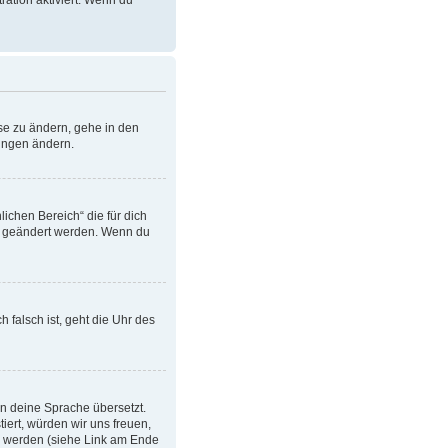
ation aktiviert. Wenn du
se zu ändern, gehe in den
lungen ändern.
lichen Bereich“ die für dich
ern geändert werden. Wenn du
h falsch ist, geht die Uhr des
in deine Sprache übersetzt.
tiert, würden wir uns freuen,
n werden (siehe Link am Ende