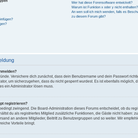
typen
Wer hat diese Forensoftware entwickelt?
Warum ist Funktion x oder y nicht enthalten?
An wen soll ich mich wenden, falls es Besch
zu diesem Forum gibt?
einfügen?
gen?
eldung
anmelden?
ründe. Versichere dich zunächst, dass dein Benutzername und dein Passwort richtig 
tor, um sicherzugehen, dass du nicht gesperrt wurdest. Es ist ebenfalls möglich, 
hes ein Administrator lösen muss.
t registrieren?
nbedingt zwingend. Die Board-Administration dieses Forums entscheidet, ob du regis
hältst du als registriertes Mitglied zusätzliche Funktionen, die Gäste nicht haben: z
rsand an andere Mitglieder, Beitritt zu Benutzergruppen und so weiter. Wir empfeh
reiche Vorteile bringt.