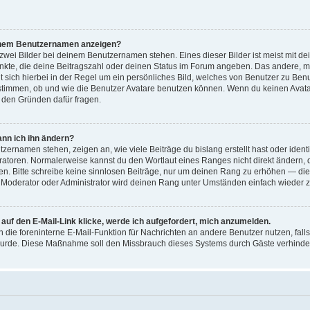
einem Benutzernamen anzeigen?
zwei Bilder bei deinem Benutzernamen stehen. Eines dieser Bilder ist meist mit de
nkte, die deine Beitragszahl oder deinen Status im Forum angeben. Das andere, mei
t sich hierbei in der Regel um ein persönliches Bild, welches von Benutzer zu Benut
timmen, ob und wie die Benutzer Avatare benutzen können. Wenn du keinen Avatar 
 den Gründen dafür fragen.
ann ich ihn ändern?
ernamen stehen, zeigen an, wie viele Beiträge du bislang erstellt hast oder ident
atoren. Normalerweise kannst du den Wortlaut eines Ranges nicht direkt ändern, 
den. Bitte schreibe keine sinnlosen Beiträge, nur um deinen Rang zu erhöhen — di
n Moderator oder Administrator wird deinen Rang unter Umständen einfach wieder 
auf den E-Mail-Link klicke, werde ich aufgefordert, mich anzumelden.
en die foreninterne E-Mail-Funktion für Nachrichten an andere Benutzer nutzen, fall
 wurde. Diese Maßnahme soll den Missbrauch dieses Systems durch Gäste verhinde