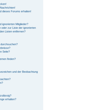
icken!
Nachrichten!
ed dieses Forums erhalten!
 ignorierten Mitglieder?
 oder zur Liste der ignorierten
 den Listen entfernen?
n durchsuchen?
gebnisse?
e Seite?
hemen finden?
esezeichen und der Beobachtung
obachten?
en?
zulässig?
änge erhalten?