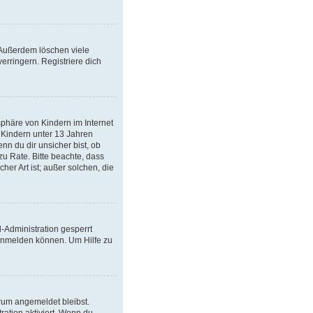
 Außerdem löschen viele
rringern. Registriere dich
phäre von Kindern im Internet
 Kindern unter 13 Jahren
n du dir unsicher bist, ob
 zu Rate. Bitte beachte, dass
er Art ist; außer solchen, die
-Administration gesperrt
 anmelden können. Um Hilfe zu
orum angemeldet bleibst.