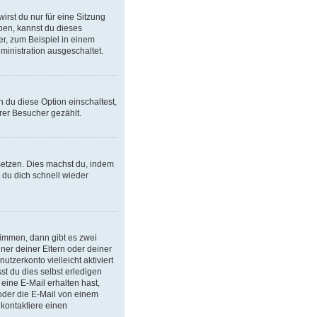
rst du nur für eine Sitzung
ben, kannst du dieses
r, zum Beispiel in einem
ministration ausgeschaltet.
 du diese Option einschaltest,
rer Besucher gezählt.
ksetzen. Dies machst du, indem
 du dich schnell wieder
timmen, dann gibt es zwei
iner deiner Eltern oder deiner
tzerkonto vielleicht aktiviert
t du dies selbst erledigen
 eine E-Mail erhalten hast,
oder die E-Mail von einem
 kontaktiere einen