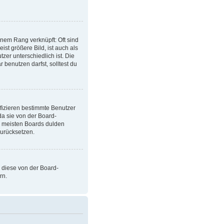
inem Rang verknüpft: Oft sind
st größere Bild, ist auch als
zer unterschiedlich ist. Die
benutzen darfst, solltest du
ifizieren bestimmte Benutzer
da sie von der Board-
e meisten Boards dulden
zurücksetzen.
s diese von der Board-
rn.