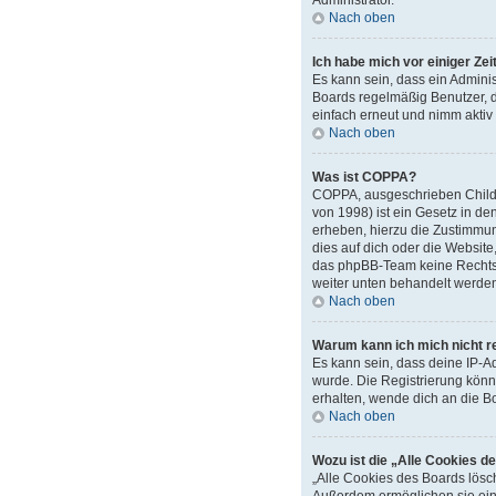
Administrator.
Nach oben
Ich habe mich vor einiger Zei
Es kann sein, dass ein Admini
Boards regelmäßig Benutzer, d
einfach erneut und nimm aktiv 
Nach oben
Was ist COPPA?
COPPA, ausgeschrieben Child O
von 1998) ist ein Gesetz in d
erheben, hierzu die Zustimmun
dies auf dich oder die Website,
das phpBB-Team keine Rechtsbe
weiter unten behandelt werde
Nach oben
Warum kann ich mich nicht re
Es kann sein, dass deine IP-A
wurde. Die Registrierung kön
erhalten, wende dich an die B
Nach oben
Wozu ist die „Alle Cookies d
„Alle Cookies des Boards lösch