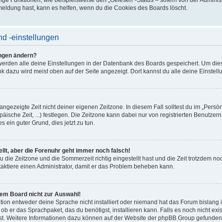
ge Funktionen, wie beispielsweise den „Gelesen“-Status – sofern von der Administr
eldung hast, kann es helfen, wenn du die Cookies des Boards löscht.
d -einstellungen
ungen ändern?
, werden alle deine Einstellungen in der Datenbank des Boards gespeichert. Um die
nk dazu wird meist oben auf der Seite angezeigt. Dort kannst du alle deine Einstel
angezeigte Zeit nicht deiner eigenen Zeitzone. In diesem Fall solltest du im „Persön
äische Zeit, ...) festlegen. Die Zeitzone kann dabei nur von registrierten Benutz
dies ein guter Grund, dies jetzt zu tun.
ellt, aber die Forenuhr geht immer noch falsch!
u die Zeitzone und die Sommerzeit richtig eingestellt hast und die Zeit trotzdem noc
taktiere einen Administrator, damit er das Problem beheben kann.
sem Board nicht zur Auswahl!
tion entweder deine Sprache nicht installiert oder niemand hat das Forum bislang 
 ob er das Sprachpaket, das du benötigst, installieren kann. Falls es noch nicht exis
t. Weitere Informationen dazu können auf der Website der phpBB Group gefunde