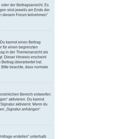
oder der Beitragsansicht. Es
ungen sind jeweils am Ende der
 in diesem Forum teilnehmen“
 Du kannst einen Beitrag
ur für einen begrenzten
trag in der Themenansicht als
t. Dieser Hinweis erscheint
Beitrag überarbeitet hat.
. Bitte beachte, dass normale
ersönlichen Bereich entwerfen.
gen“ aktivieren. Du kannst
ignatur aktivierst. Wenn du
chen „Signatur anhängen“
mfrage erstellen“ unterhalb