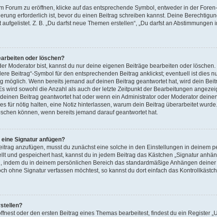
Forum zu eröffnen, klicke auf das entsprechende Symbol, entweder in der Foren- 
ierung erforderlich ist, bevor du einen Beitrag schreiben kannst. Deine Berechtig
 aufgelistet. Z. B. „Du darfst neue Themen erstellen“, „Du darfst an Abstimmungen
earbeiten oder löschen?
der Moderator bist, kannst du nur deine eigenen Beiträge bearbeiten oder löschen.
re Beitrag“-Symbol für den entsprechenden Beitrag anklickst; eventuell ist dies n
g möglich. Wenn bereits jemand auf deinen Beitrag geantwortet hat, wird dein Bei
s wird sowohl die Anzahl als auch der letzte Zeitpunkt der Bearbeitungen angezeig
deinen Beitrag geantwortet hat oder wenn ein Administrator oder Moderator deinen 
 es für nötig halten, eine Notiz hinterlassen, warum dein Beitrag überarbeitet wurde
löschen können, wenn bereits jemand darauf geantwortet hat.
 eine Signatur anfügen?
itrag anzufügen, musst du zunächst eine solche in den Einstellungen in deinem p
llt und gespeichert hast, kannst du in jedem Beitrag das Kästchen „Signatur anhän
, indem du in deinem persönlichen Bereich das standardmäßige Anhängen deiner S
ch ohne Signatur verfassen möchtest, so kannst du dort einfach das Kontrollkäst
stellen?
nest oder den ersten Beitrag eines Themas bearbeitest, findest du ein Register „U