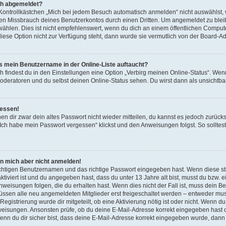
ch abgemeldet?
trollkästchen „Mich bei jedem Besuch automatisch anmelden“ nicht auswählst, wi
en Missbrauch deines Benutzerkontos durch einen Dritten. Um angemeldet zu blei
len. Dies ist nicht empfehlenswert, wenn du dich an einem öffentlichen Compute
diese Option nicht zur Verfügung steht, dann wurde sie vermutlich von der Board-Ad
s mein Benutzername in der Online-Liste auftaucht?
 findest du in den Einstellungen eine Option „Verbirg meinen Online-Status“. Wenn
oderatoren und du selbst deinen Online-Status sehen. Du wirst dann als unsichtba
gessen!
nen dir zwar dein altes Passwort nicht wieder mitteilen, du kannst es jedoch zurüc
Ich habe mein Passwort vergessen“ klickst und den Anweisungen folgst. So solltest
ann mich aber nicht anmelden!
ichtigen Benutzernamen und das richtige Passwort eingegeben hast. Wenn diese s
ktiviert ist und du angegeben hast, dass du unter 13 Jahre alt bist, musst du bzw. e
eisungen folgen, die du erhalten hast. Wenn dies nicht der Fall ist, muss dein Benu
ssen alle neu angemeldeten Mitglieder erst freigeschaltet werden – entweder muss
 Registrierung wurde dir mitgeteilt, ob eine Aktivierung nötig ist oder nicht. Wenn du
weisungen. Ansonsten prüfe, ob du deine E-Mail-Adresse korrekt eingegeben hast 
Wenn du dir sicher bist, dass deine E-Mail-Adresse korrekt eingegeben wurde, dann