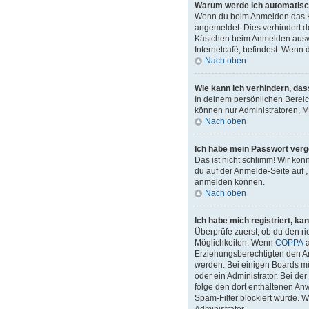
Warum werde ich automatis
Wenn du beim Anmelden das Kon
angemeldet. Dies verhindert d
Kästchen beim Anmelden auswäh
Internetcafé, befindest. Wenn 
Nach oben
Wie kann ich verhindern, das
In deinem persönlichen Bereich
können nur Administratoren, M
Nach oben
Ich habe mein Passwort ver
Das ist nicht schlimm! Wir kön
du auf der Anmelde-Seite auf „
anmelden können.
Nach oben
Ich habe mich registriert, k
Überprüfe zuerst, ob du den r
Möglichkeiten. Wenn
COPPA
a
Erziehungsberechtigten den Anw
werden. Bei einigen Boards mü
oder ein Administrator. Bei der
folge den dort enthaltenen An
Spam-Filter blockiert wurde. 