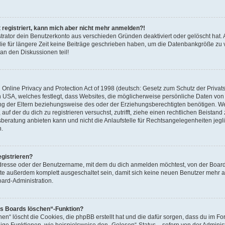
t registriert, kann mich aber nicht mehr anmelden?!
strator dein Benutzerkonto aus verschieden Gründen deaktiviert oder gelöscht hat.
ie für längere Zeit keine Beiträge geschrieben haben, um die Datenbankgröße zu ve
an den Diskussionen teil!
nline Privacy and Protection Act of 1998 (deutsch: Gesetz zum Schutz der Privats
en USA, welches festlegt, dass Websites, die möglicherweise persönliche Daten von
g der Eltern beziehungsweise des oder der Erziehungsberechtigten benötigen. Wen
 auf der du dich zu registrieren versuchst, zutrifft, ziehe einen rechtlichen Beistand
ratung anbieten kann und nicht die Anlaufstelle für Rechtsangelegenheiten jeglich
n.
gistrieren?
dresse oder der Benutzername, mit dem du dich anmelden möchtest, von der Board
nte außerdem komplett ausgeschaltet sein, damit sich keine neuen Benutzer mehr
oard-Administration.
es Boards löschen“-Funktion?
en“ löscht die Cookies, die phpBB erstellt hat und die dafür sorgen, dass du im F