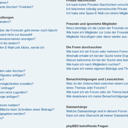
Private Nachrichten
ieren?
Ich kann keine Privaten Nachrichten versch
oards löschen“-Funktion?
Ich bekomme ständig unerwünschte Private 
Ich habe eine Spam-E-Mail von einem Mitgli
tellungen
 ändern?
Freunde und ignorierte Mitglieder
Wozu benötige ich die Listen der Freunde und
 aber die Forenuhr geht immer noch falsch!
Wie kann ich Mitglieder zur Liste der Freunde
oard nicht zur Auswahl!
Mitglieder hinzufügen oder diese wieder aus
 Benutzernamen anzeigen?
ch ihn ändern?
Die Foren durchsuchen
en E-Mail-Link klicke, werde ich
Wie kann ich ein Forum oder mehrere Fore
Weshalb erhalte ich bei der Suche keine Er
Warum bekomme ich bei der Suche eine leer
Wie kann ich nach Mitgliedern suchen?
Wie kann ich meine eigenen Beiträge und T
iten oder löschen?
 Signatur anfügen?
Benachrichtigungen und Lesezeichen
en?
Was ist der Unterschied zwischen einem L
möglichkeiten erstellen?
eines Themas oder Forums?
ne Umfrage?
Wie kann ich ein Forum oder ein Thema be
en nicht zugreifen?
Wie deaktiviere ich meine Benachrichtigung
änge anfügen?
atoren melden?
Dateianhänge
tfläche beim Schreiben eines Beitrags?
Welche Dateianhänge sind in diesem Forum 
eigegeben werden?
Kann ich eine Übersicht all meiner Dateianh
eu?
phpBB3 betreffende Fragen