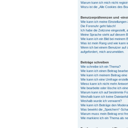
Warum kann ich mich nicht registr
Wozu ist die „Alle Cookies des B
Benutzerpräferenzen und -eins
Wie kann ich meine Einstellungen
Die Forenuhr geht falsch!
Ich habe die Zeitzone eingestellt,
Meine Sprache steht auf diesem B
Wie kann ich ein Bild bei meinem
Was ist mein Rang und wie kann i
Wenn ich bei einem Benutzer auf d
aufgefordert, mich anzumelden.
Beiträge schreiben
Wie schreibe ich ein Thema?
Wie kann ich einen Beitrag bearbe
Wie kann ich meinem Beitrag eine
Wie kann ich eine Umfrage erstell
Wieso kann ich nicht mehr Antwort
Wie bearbeite oder lösche ich ei
Warum kann ich auf bestimmte For
Weshalb kann ich keine Dateianh
Weshalb wurde ich verwarnt?
Wie kann ich Beiträge den Moder
Was bewirkt die „Speichern“-Schal
Warum muss mein Beitrag erst fr
Wie markiere ich ein Thema als n